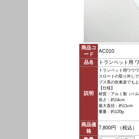
商品コ
AC010
ード
品名
トランペット用 
トランペット用ワウワ
スロートの取り外しで
プス系の吹奏楽でもよ
【仕様】
説明
材質：アルミ製（ベル
長さ：約14cm
最大直径：約11cm
重量：約120g
商品価
7,800円 （税込）
格