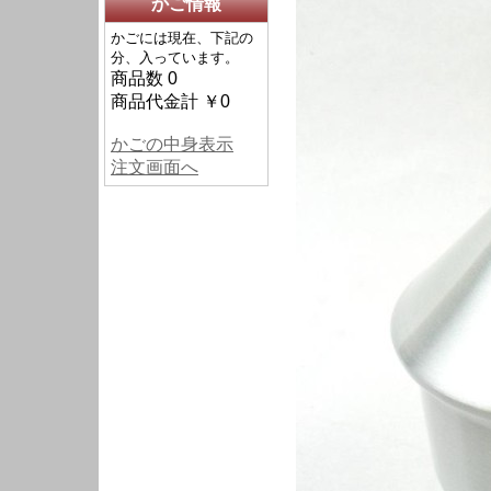
かご情報
かごには現在、下記の
分、入っています。
商品数 0
商品代金計 ￥0
かごの中身表示
注文画面へ