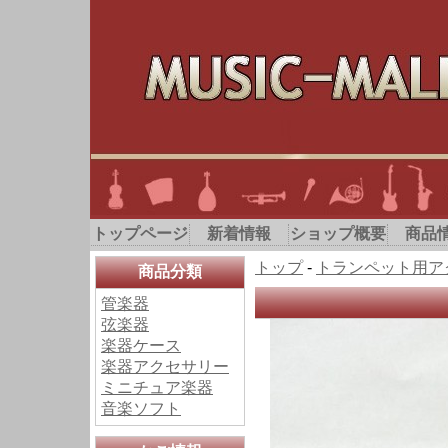
トップページ
新着情報
ショップ概要
商品
トップ
-
トランペット用ア
商品分類
管楽器
弦楽器
楽器ケース
楽器アクセサリー
ミニチュア楽器
音楽ソフト